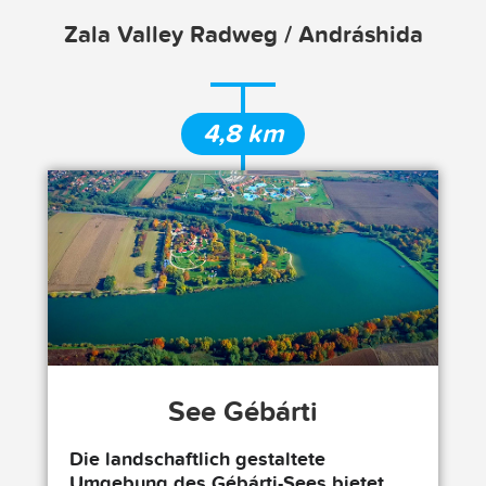
Zala Valley Radweg / Andráshida
4,8 km
See Gébárti
Die landschaftlich gestaltete
Umgebung des Gébárti-Sees bietet