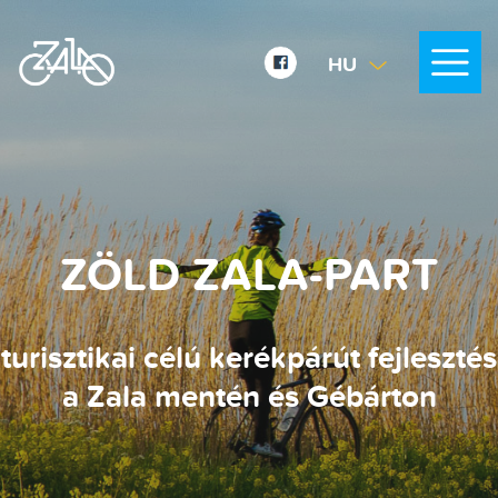
HU
EN
DE
ZÖLD ZALA-PART
turisztikai célú kerékpárút fejlesztés
a Zala mentén és Gébárton