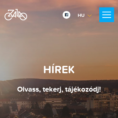
HU
EN
DE
HÍREK
Olvass, tekerj, tájékozódj!